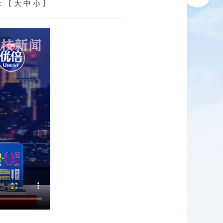
：【
大
中
小
】