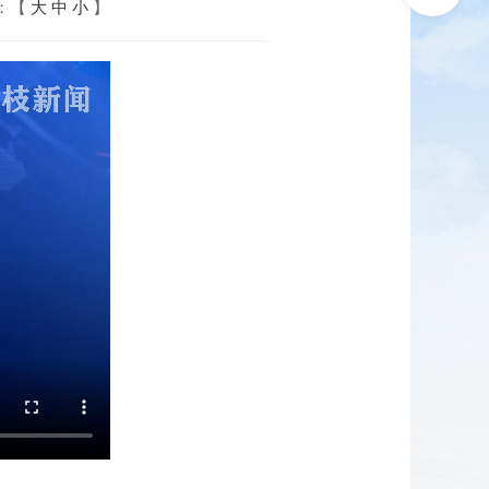
：【
大
中
小
】