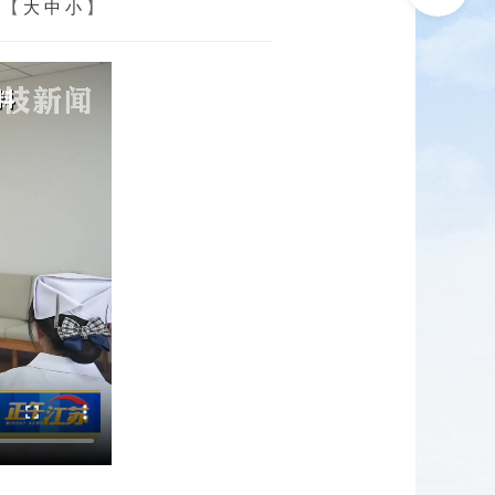
：【
大
中
小
】