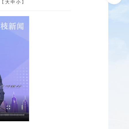
：【
大
中
小
】