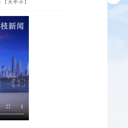
：【
大
中
小
】