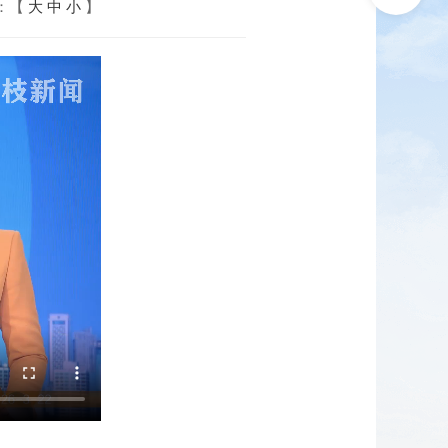
：【
大
中
小
】