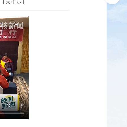
：【
大
中
小
】