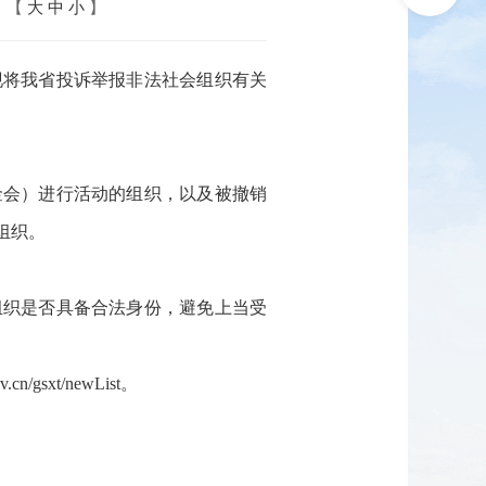
：【
大
中
小
】
现将我省投诉举报非法社会组织有关
金会）进行活动的组织，以及被撤销
组织。
组织是否具备合法身份，避免上当受
gsxt/newList。