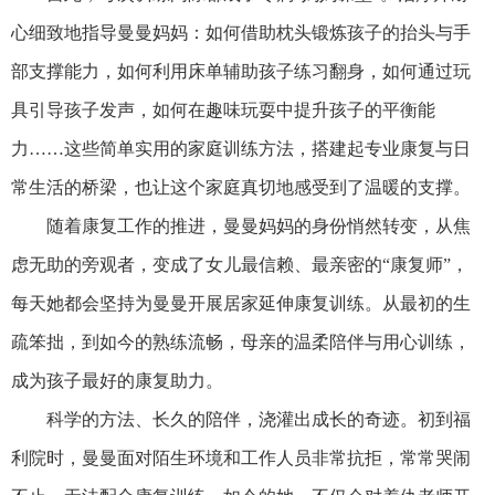
心细致地指导曼曼妈妈：如何借助枕头锻炼孩子的抬头与手
部支撑能力，如何利用床单辅助孩子练习翻身，如何通过玩
具引导孩子发声，如何在趣味玩耍中提升孩子的平衡能
力……这些简单实用的家庭训练方法，搭建起专业
康复
与日
常生活的桥梁，也让这个家庭真切地感受到了温暖的支撑。
随着
康复
工作的推进，曼曼妈妈的身份悄然转变，从焦
虑无助的旁观者，变成了女儿最信赖、最亲密的“
康复
师”，
每天她都会坚持为曼曼开展居家延伸
康复
训练。从最初的生
疏笨拙，到如今的熟练流畅，母亲的温柔陪伴与用心训练，
成为孩子最好的
康复
助力。
科学的方法、长久的陪伴，浇灌出成长的奇迹。初到福
利院时，曼曼面对陌生环境和工作人员非常抗拒，常常哭闹