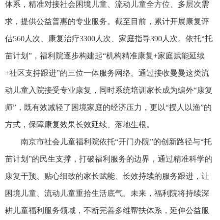
体系，精准对接社会困境
儿童
、流动
儿童
全方位、多层次需
求，提供公益普惠的专业
服务
。截至目前，累计开展
康复
评
估560人次、
康复
治疗3300人次、家庭指导390人次。依托“托
苗计划”，福利院逐步构建起“机构精准
康复
+家庭赋能延续
+社区支持跟进”的三位一体
服务
网络。通过接收曼曼这类流
动
儿童
入院接受专业
康复
，同时系统培训家长成为编外“
康复
师”，既有效减轻了困境家庭的经济压力，更以“授人以渔”的
方式，保障
康复
效果长效延续、落地生根。
南京市社会
儿童
福利院依托“开门办院”的创新路径与“托
苗计划”的民生支撑，打破福利
服务
的边界，通过精准科学的
康复
干预、贴心细致的家长赋能、长效持续的
服务
跟进，让
困境
儿童
、流动
儿童
重拾生活底气。未来，福利院将持续深
耕
儿童
福利
服务
领域，不断完善多维帮扶体系，延伸公益
服