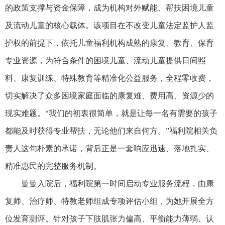
的政策支撑与资金保障，成为机构对外赋能、帮扶困境
儿童
及流动
儿童
的核心载体。该项目在不改变
儿童
法定监护人监
护权的前提下，依托
儿童
福利机构成熟的
康复
、教育、保育
专业资源，为符合条件的困境
儿童
、流动
儿童
提供日间照
料、
康复
训练、特殊教育等精准化公益
服务
，全程零收费，
切实解决了众多困境家庭面临的
康复
难、费用高、资源少的
现实难题。“我们的初衷很简单，就是让每一名有需要的孩子
都能及时获得专业帮扶，无论他们来自何方。”福利院相关负
责人这句朴素的承诺，背后正是一套响应迅速、落地扎实、
精准惠民的完整
服务
机制。
曼曼入院后，福利院第一时间启动专业
服务
流程，由
康
复
师、治疗师、特教老师组成专项评估小组，为她开展全方
位发育测评。针对孩子下肢肌张力偏高、平衡能力薄弱、认