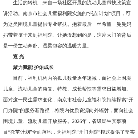
生活的转机，来自一场社区开展的流动
儿童
帮扶政策宣
讲活动。南京市社会
儿童
福利院实施的“托苗计划”项目，可
为这类困境
儿童
提供专业帮扶。抱着最后一丝希望，曼曼妈
妈带着孩子来到福利院。让她没想到的是，这扇大门的背后
是一份主动奔赴、温柔包容的温暖力量。
逐 光
聚力赋能 护佑成长
目前，福利机构内的
孤儿
数量逐年递减，而社会上困境
儿童
、流动
儿童
的
康复
、特教、成长帮扶等需求日益增加。
面对这一民生需求变化，南京市社会
儿童
福利院持续探索“开
门办院”的
服务
新路径，将院内优质资源向外辐射，面向社会
困境
儿童
、流动
儿童
开放
服务
。2026年，省级民生实事项
目“托苗计划”全面落地，为福利院“开门办院”模式提供了坚实