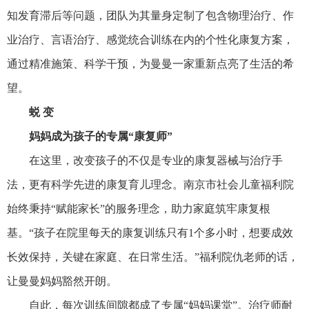
知发育滞后等问题，团队为其量身定制了包含物理治疗、作
业治疗、言语治疗、感觉统合训练在内的个性化
康复
方案，
通过精准施策、科学干预，为曼曼一家重新点亮了生活的希
望。
蜕 变
妈妈成为孩子的专属“
康复
师”
在这里，改变孩子的不仅是专业的
康复
器械与治疗手
法，更有科学先进的
康复
育儿理念。南京市社会
儿童
福利院
始终秉持“赋能家长”的
服务
理念，助力家庭筑牢
康复
根
基。“孩子在院里每天的
康复
训练只有1个多小时，想要成效
长效保持，关键在家庭、在日常生活。”福利院仇老师的话，
让曼曼妈妈豁然开朗。
自此，每次训练间隙都成了专属“妈妈课堂”。治疗师耐