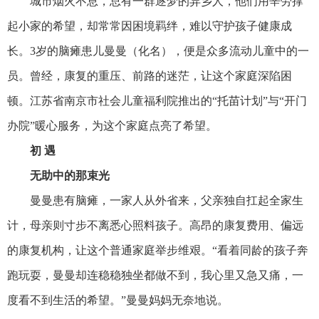
城市烟火不息，总有一群逐梦的异乡人，他们用辛劳撑
起小家的希望，却常常因困境羁绊，难以守护孩子健康成
长。3岁的脑瘫患儿曼曼（化名），便是众多流动
儿童
中的一
员。曾经，
康复
的重压、前路的迷茫，让这个家庭深陷困
顿。江苏省南京市社会
儿童
福利院推出的“托苗计划”与“开门
办院”暖心
服务
，为这个家庭点亮了希望。
初 遇
无助中的那束光
曼曼患有脑瘫，一家人从外省来，父亲独自扛起全家生
计，母亲则寸步不离悉心照料孩子。高昂的
康复
费用、偏远
的
康复
机构，让这个普通家庭举步维艰。“看着同龄的孩子奔
跑玩耍，曼曼却连稳稳独坐都做不到，我心里又急又痛，一
度看不到生活的希望。”曼曼妈妈无奈地说。