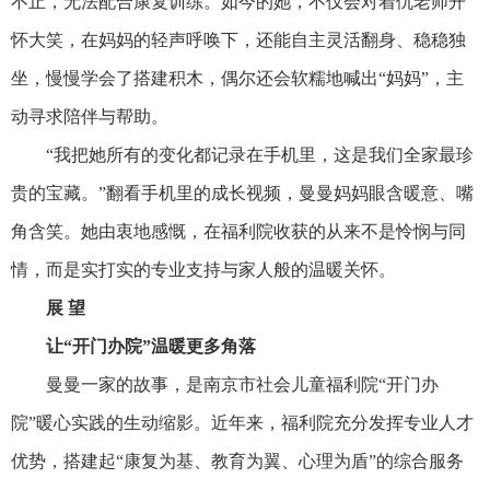
不止，无法配合
康复
训练。如今的她，不仅会对着仇老师开
怀大笑，在妈妈的轻声呼唤下，还能自主灵活翻身、稳稳独
坐，慢慢学会了搭建积木，偶尔还会软糯地喊出“妈妈”，主
动寻求陪伴与帮助。
“我把她所有的变化都记录在手机里，这是我们全家最珍
贵的宝藏。”翻看手机里的成长视频，曼曼妈妈眼含暖意、嘴
角含笑。她由衷地感慨，在福利院收获的从来不是怜悯与同
情，而是实打实的专业支持与家人般的温暖关怀。
展 望
让“开门办院”温暖更多角落
曼曼一家的故事，是南京市社会
儿童
福利院“开门办
院”暖心实践的生动缩影。近年来，福利院充分发挥专业人才
优势，搭建起“
康复
为基、教育为翼、心理为盾”的综合
服务