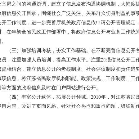
处室局之间的沟通协调，建立了信息发布沟通协调机制，大幅度
政府信息公开目录，围绕社会广泛关注、关系群众切身利益的事
公开工作制度，进一步完善厅机关政府信息依申请公开管理规定
时，在年初全省民政工作部署中，将政府信息公开与业务工作统
进。
（三）加强培训考核，夯实工作基础。在不断完善信息公开
息员，注重加强人员培训，提高工作水平。注重加强信息公开工
监督相结合，建立信息公开的考核制度、社会评议制度和责任追
履职信息，将江苏省民政厅机构职能、政策法规、工作制度、工
据等方面的政府信息及时在门户网站进行公开。
（四）丰富公开载体，拓展公开领域。2010年，对江苏省
栏目内容，改进了页面风格。针对社会热点和重点问题，组织制作
设推进会”、“江苏省第九届村民委员会换届选举”、“积极推进社
平”、“构建民政事业发展总体蓝图”等几个专题。 2010年，江
属民政刊物、出版物等载体作用，拓宽信息公开渠道。2010年