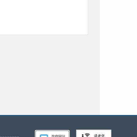
工作进展情况，对民政工作政策进行深
灾、社会救助、社会福利、优抚安置、
、行业协会、民办非企业单位等社会组
公开。
9条；各类工作动态726条；法规文件类
导管理体制，落实专项经费，研究制定了
159次，所有行政权力实现在网运