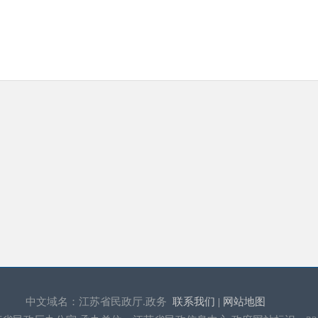
体全面报道民政工作动态，民政工作重要决策、重要会议和重点
入解读，为社会公众了解民政工作拓宽了渠道。重点推进减灾救
村民自治等领域的信息公开工作。推进基金会、公益类社会团体
织的信息公开，特别是资金筹集、管理、使用和财务收费的信息
二、主动公开政府信息情况
2010年1月1日至12月31日，我厅主动公开机构职能类信息3
信息11条；在线咨询29条，厅长信箱370条，答复率100% 。
三、行政权力网上公开透明运行情况
2010年，我厅进一步健全了行政权力网上公开透明运行领
运行系统管理办法，完善了系统功能。全年共在网上办理行政审批
行。
四、依申请公开政府信息情况
2010年，我厅未收到要求政府信息公开的申请。
五、复议、诉讼和申诉情况
中文域名：江苏省民政厅.政务
联系我们 |
网站地图
2010年，我厅未发生因政府信息公开申请的行政复议案。