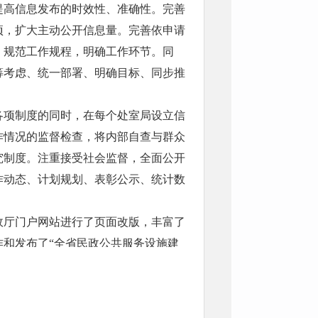
提高信息发布的时效性、准确性。完善
项，扩大主动公开信息量。完善依申请
，规范工作规程，明确工作环节。同
筹考虑、统一部署、明确目标、同步推
各项制度的同时，在每个处室局设立信
作情况的监督检查，将内部自查与群众
究制度。注重接受社会监督，全面公开
作动态、计划规划、表彰公示、统计数
民政厅门户网站进行了页面改版，丰富了
和发布了“全省民政公共服务设施建
工人才队伍建设，全面提升社会服务水
苏民政网点击数月均1万多次。充分发挥厅
，《江苏民政》、《老年周报》等厅属媒