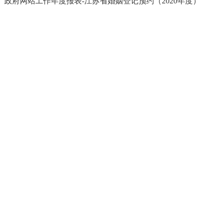
政府网站工作年度报表-江苏省婚姻登记预约（2020年度）